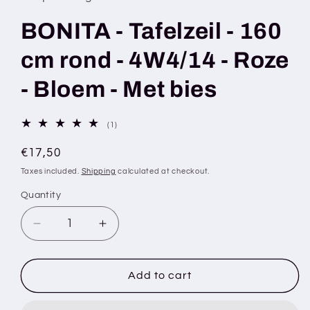
BONITA - Tafelzeil - 160
cm rond - 4W4/14 - Roze
- Bloem - Met bies
1
(1)
total
reviews
Regular
€17,50
price
Taxes included.
Shipping
calculated at checkout.
Quantity
Decrease
Increase
quantity
quantity
for
for
BONITA
BONITA
Add to cart
-
-
Tafelzeil
Tafelzeil