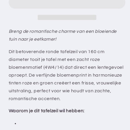
-
-
160
160
cm
cm
rond
rond
-
-
Breng de romantische charme van een bloeiende
4W4/14
4W4/14
tuin naar je eetkamer!
-
-
Roze
Roze
Dit betoverende ronde tafelzeil van 160 cm
-
-
diameter tooit je tafel met een zacht roze
Bloem
Bloem
bloemenmotief (4W4/14) dat direct een lentegevoel
-
-
Met
Met
oproept. De verfijnde bloemenprint in harmonieuze
bies
bies
tinten roze en groen creëert een frisse, vrouwelijke
uitstraling, perfect voor wie houdt van zachte,
romantische accenten.
Waarom je dit tafelzeil wil hebben: