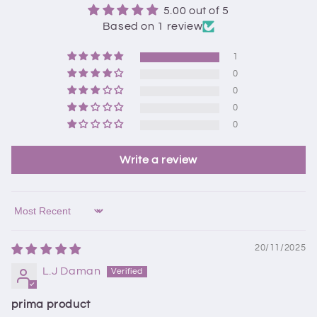
5.00 out of 5
Based on 1 review
1
0
0
0
0
Write a review
Sort by
20/11/2025
L.J Daman
prima product