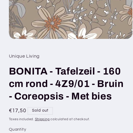
Open
media
1
in
Unique Living
modal
BONITA - Tafelzeil - 160
cm rond - 4Z9/01 - Bruin
- Coreopsis - Met bies
Regular
€17,50
Sold out
price
Taxes included.
Shipping
calculated at checkout.
Quantity