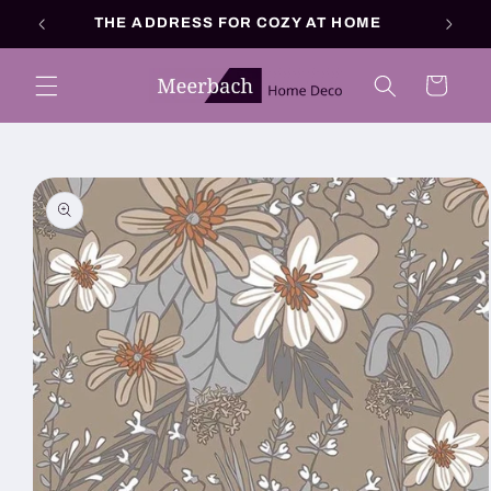
Skip to
THE ADDRESS FOR COZY AT HOME
content
Cart
Skip to
product
information