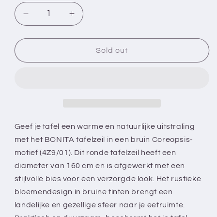
Decrease
Increase
quantity
quantity
for
for
BONITA
BONITA
Sold out
-
-
Tafelzeil
Tafelzeil
-
-
160
160
cm
cm
rond
rond
-
-
Geef je tafel een warme en natuurlijke uitstraling
4Z9/01
4Z9/01
met het BONITA tafelzeil in een bruin Coreopsis-
-
-
motief (4Z9/01). Dit ronde tafelzeil heeft een
Bruin
Bruin
diameter van 160 cm en is afgewerkt met een
-
-
Coreopsis
Coreopsis
stijlvolle bies voor een verzorgde look. Het rustieke
-
-
bloemendesign in bruine tinten brengt een
Met
Met
landelijke en gezellige sfeer naar je eetruimte.
bies
bies