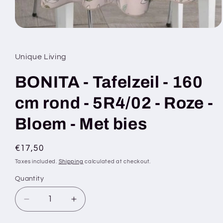
Open
media
1
in
Unique Living
modal
BONITA - Tafelzeil - 160
cm rond - 5R4/02 - Roze -
Bloem - Met bies
Regular
€17,50
price
Taxes included.
Shipping
calculated at checkout.
Quantity
Decrease
Increase
quantity
quantity