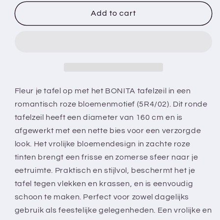
for
for
BONITA
BONITA
Add to cart
-
-
Tafelzeil
Tafelzeil
-
-
160
160
cm
cm
rond
rond
-
-
Fleur je tafel op met het BONITA tafelzeil in een
5R4/02
5R4/02
romantisch roze bloemenmotief (5R4/02). Dit ronde
-
-
tafelzeil heeft een diameter van 160 cm en is
Roze
Roze
afgewerkt met een nette bies voor een verzorgde
-
-
Bloem
Bloem
look. Het vrolijke bloemendesign in zachte roze
-
-
tinten brengt een frisse en zomerse sfeer naar je
Met
Met
eetruimte. Praktisch en stijlvol, beschermt het je
bies
bies
tafel tegen vlekken en krassen, en is eenvoudig
schoon te maken. Perfect voor zowel dagelijks
gebruik als feestelijke gelegenheden. Een vrolijke en