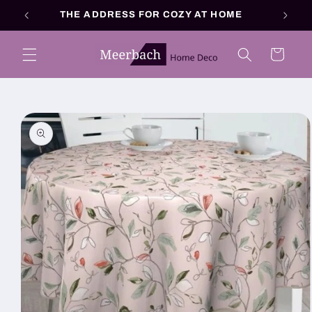
Skip to
THE ADDRESS FOR COZY AT HOME
content
Cart
Skip to
product
information