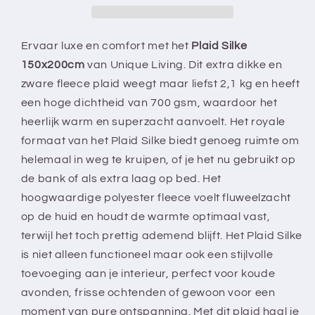
dik
dik
-
-
Zwaar
Zwaar
Ervaar luxe en comfort met het
Plaid Silke
plaid
plaid
150x200cm
van Unique Living. Dit extra dikke en
-
-
zware fleece plaid weegt maar liefst 2,1 kg en heeft
Super
Super
een hoge dichtheid van 700 gsm, waardoor het
zacht
zacht
-
-
heerlijk warm en superzacht aanvoelt. Het royale
Fleece
Fleece
formaat van het Plaid Silke biedt genoeg ruimte om
plaid
plaid
helemaal in weg te kruipen, of je het nu gebruikt op
de bank of als extra laag op bed. Het
hoogwaardige polyester fleece voelt fluweelzacht
op de huid en houdt de warmte optimaal vast,
terwijl het toch prettig ademend blijft. Het Plaid Silke
is niet alleen functioneel maar ook een stijlvolle
toevoeging aan je interieur, perfect voor koude
avonden, frisse ochtenden of gewoon voor een
moment van pure ontspanning. Met dit plaid haal je