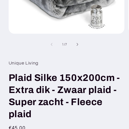
Open
media
1
of
1
/
7
in
modal
Unique Living
Plaid Silke 150x200cm -
Extra dik - Zwaar plaid -
Super zacht - Fleece
plaid
Regular
€45,00