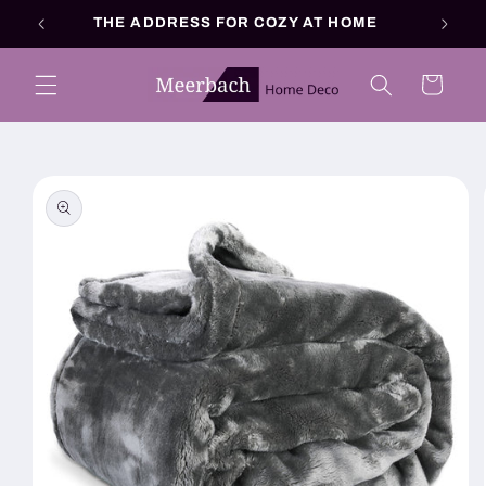
Skip to
THE ADDRESS FOR COZY AT HOME
content
Cart
Skip to
product
information