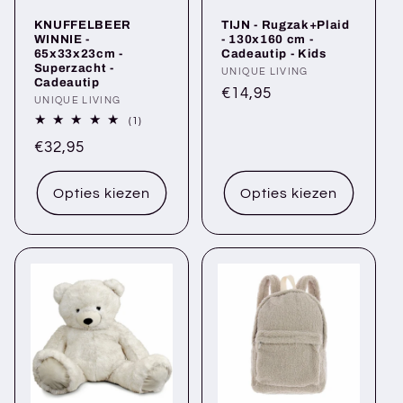
KNUFFELBEER
TIJN - Rugzak+Plaid
WINNIE -
- 130x160 cm -
65x33x23cm -
Cadeautip - Kids
Superzacht -
Verkoper:
UNIQUE LIVING
Cadeautip
Normale
€14,95
Verkoper:
UNIQUE LIVING
prijs
1
(1)
totaal
Normale
€32,95
aantal
recensies
prijs
Opties kiezen
Opties kiezen