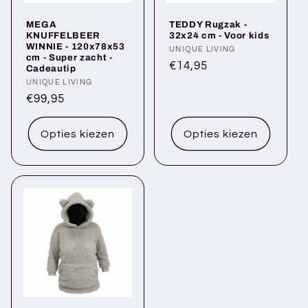
MEGA
TEDDY Rugzak -
KNUFFELBEER
32x24 cm - Voor kids
WINNIE - 120x78x53
Verkoper:
UNIQUE LIVING
cm - Super zacht -
Normale
€14,95
Cadeautip
prijs
Verkoper:
UNIQUE LIVING
Normale
€99,95
prijs
Opties kiezen
Opties kiezen