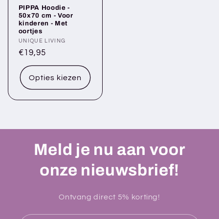
PIPPA Hoodie -
50x70 cm - Voor
kinderen - Met
oortjes
Verkoper:
UNIQUE LIVING
Normale
€19,95
prijs
Opties kiezen
Meld je nu aan voor
onze nieuwsbrief!
Ontvang direct 5% korting!