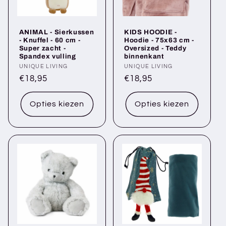
i
e
ANIMAL - Sierkussen
KIDS HOODIE -
:
- Knuffel - 60 cm -
Hoodie - 75x63 cm -
Super zacht -
Oversized - Teddy
Spandex vulling
binnenkant
Verkoper:
UNIQUE LIVING
Verkoper:
UNIQUE LIVING
Normale
€18,95
Normale
€18,95
prijs
prijs
Opties kiezen
Opties kiezen