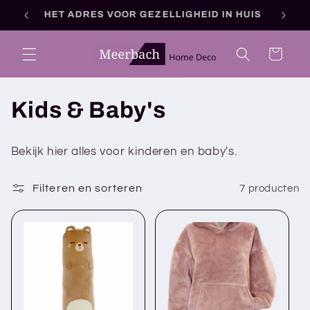
Meteen
30 DAGEN BEDENKTIJD
OF
naar de
content
Winkelwagen
C
Kids & Baby's
o
Bekijk hier alles voor kinderen en baby's.
l
Filteren en sorteren
7 producten
l
e
c
t