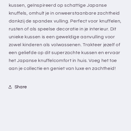
Super
Super
kussen, geïnspireerd op schattige Japanse
zacht
zacht
knuffels, omhult je in onweerstaanbare zachtheid
-
-
Spandex
Spandex
dankzij de spandex vulling. Perfect voor knuffelen,
vulling
vulling
rusten of als speelse decoratie in je interieur. Dit
unieke kussen is een geweldige aanvulling voor
zowel kinderen als volwassenen. Trakteer jezelf of
een geliefde op dit superzachte kussen en ervaar
het Japanse knuffelcomfort in huis. Voeg het toe
aan je collectie en geniet van luxe en zachtheid!
Share