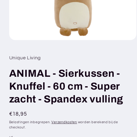
Media
1
openen
in
Unique Living
modaal
ANIMAL - Sierkussen -
Knuffel - 60 cm - Super
zacht - Spandex vulling
Normale
€18,95
prijs
Belastingen inbegrepen.
Verzendkosten
worden berekend bij de
checkout.