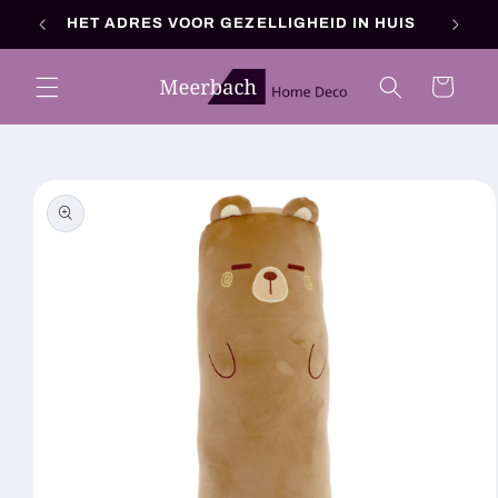
Meteen
HET ADRES VOOR GEZELLIGHEID IN HUIS
naar de
content
Winkelwagen
a direct naar
roductinformatie