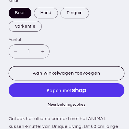
Kleur
Beer
Hond
Pinguin
Varkentje
Aantal
Aantal
Aantal
verlagen
verhogen
voor
voor
ANIMAL
ANIMAL
Aan winkelwagen toevoegen
-
-
Sierkussen
Sierkussen
-
-
Knuffel
Knuffel
-
-
Meer betalingsopties
60
60
cm
cm
Ontdek het ultieme comfort met het ANIMAL
-
-
kussen-knuffel van Unique Living. Dit 60 cm lange