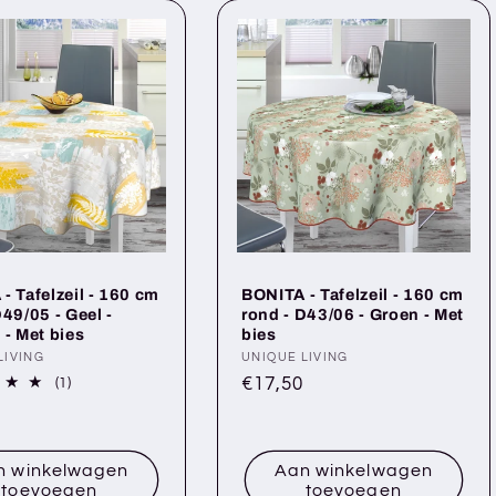
- Tafelzeil - 160 cm
BONITA - Tafelzeil - 160 cm
D49/05 - Geel -
rond - D43/06 - Groen - Met
 - Met bies
bies
er:
LIVING
Verkoper:
UNIQUE LIVING
Normale
€17,50
1
(1)
totaal
prijs
le
aantal
recensies
n winkelwagen
Aan winkelwagen
toevoegen
toevoegen