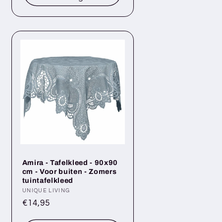
Amira - Tafelkleed - 90x90
cm - Voor buiten - Zomers
tuintafelkleed
Verkoper:
UNIQUE LIVING
Normale
€14,95
prijs