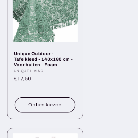
Unique Outdoor -
Tafelkleed - 140x180 cm -
Voor buiten - Foam
Verkoper:
UNIQUE LIVING
Normale
€17,50
prijs
Opties kiezen