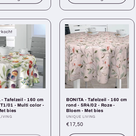
rkocht
- Tafelzeil - 160 cm
BONITA - Tafelzeil - 160 cm
T1/01 - Multi color -
rond - 5R4/02 - Roze -
Met bies
Bloem - Met bies
er:
LIVING
Verkoper:
UNIQUE LIVING
le
Normale
€17,50
prijs