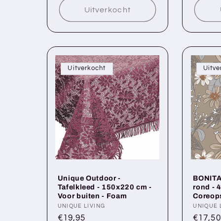
Uitverkocht
Uitverkocht
Uitve
Unique Outdoor -
BONITA 
Tafelkleed - 150x220 cm -
rond - 
Voor buiten - Foam
Coreops
Verkoper:
UNIQUE LIVING
Verkop
UNIQUE 
Normale
€19,95
Norma
€17,50