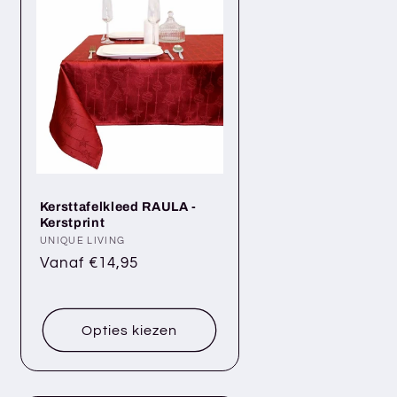
Kersttafelkleed RAULA -
Kerstprint
Verkoper:
UNIQUE LIVING
Normale
Vanaf €14,95
prijs
Opties kiezen