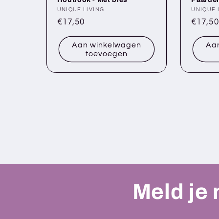
Verkoper:
UNIQUE LIVING
Verkop
UNIQUE 
Normale
€17,50
Norma
€17,50
prijs
prijs
Aan winkelwagen
Aa
toevoegen
Meld je 