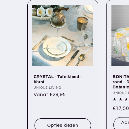
CRYSTAL - Tafelkleed -
BONITA 
Kerst
rond - 
Botanic
Verkoper:
UNIQUE LIVING
Verkop
UNIQUE 
Normale
Vanaf €29,95
prijs
Norma
€17,50
prijs
Aa
Opties kiezen