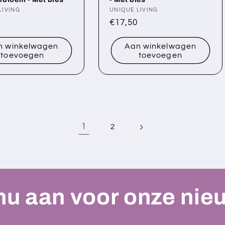
er:
LIVING
Verkoper:
UNIQUE LIVING
le
Normale
€17,50
prijs
n winkelwagen
Aan winkelwagen
toevoegen
toevoegen
1
2
nu aan voor onze nie