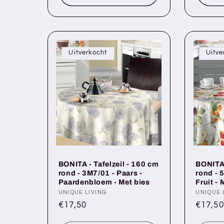
Uitverkocht
Uitve
BONITA - Tafelzeil - 160 cm
BONITA 
rond - 3M7/01 - Paars -
rond - 5
Paardenbloem - Met bies
Fruit - 
Verkoper:
UNIQUE LIVING
Verkop
UNIQUE 
Normale
€17,50
Norma
€17,50
prijs
prijs