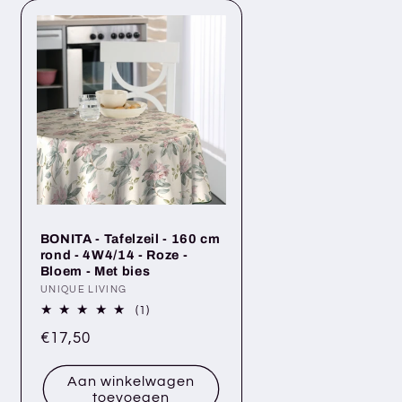
BONITA - Tafelzeil - 160 cm
rond - 4W4/14 - Roze -
Bloem - Met bies
Verkoper:
UNIQUE LIVING
1
(1)
totaal
Normale
€17,50
aantal
recensies
prijs
Aan winkelwagen
toevoegen