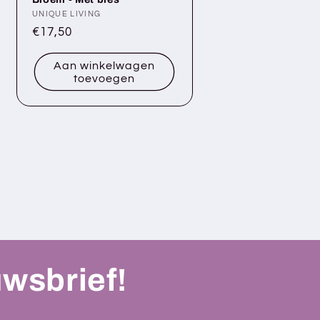
Verkoper:
UNIQUE LIVING
Normale
€17,50
prijs
Aan winkelwagen
toevoegen
uwsbrief!