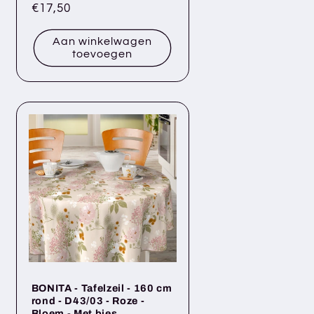
Normale
€17,50
prijs
Aan winkelwagen
toevoegen
BONITA - Tafelzeil - 160 cm
rond - D43/03 - Roze -
Bloem - Met bies