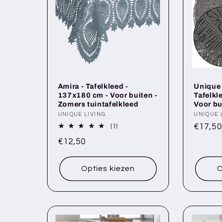
e
c
t
Amira - Tafelkleed -
Unique 
i
137x180 cm - Voor buiten -
Tafelkl
Zomers tuintafelkleed
Voor bu
e
Verkoper:
UNIQUE LIVING
Verkop
UNIQUE 
Norma
€17,50
1
(1)
totaal
prijs
Normale
€12,50
:
aantal
recensies
prijs
Opties kiezen
O