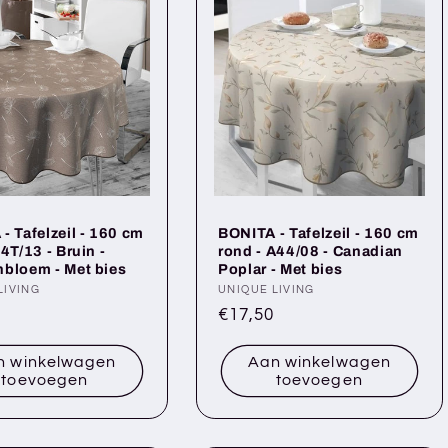
- Tafelzeil - 160 cm
BONITA - Tafelzeil - 160 cm
4T/13 - Bruin -
rond - A44/08 - Canadian
bloem - Met bies
Poplar - Met bies
er:
LIVING
Verkoper:
UNIQUE LIVING
le
Normale
€17,50
prijs
n winkelwagen
Aan winkelwagen
toevoegen
toevoegen