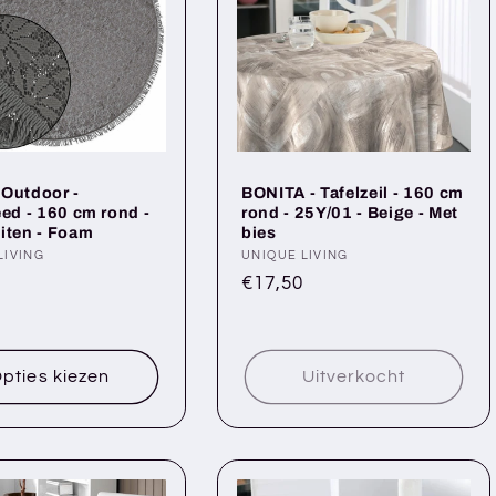
Outdoor -
BONITA - Tafelzeil - 160 cm
eed - 160 cm rond -
rond - 25Y/01 - Beige - Met
iten - Foam
bies
er:
LIVING
Verkoper:
UNIQUE LIVING
le
Normale
€17,50
prijs
pties kiezen
Uitverkocht