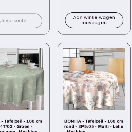
prijs
Aan winkelwagen
Uitverkocht
toevoegen
- Tafelzeil - 160 cm
BONITA - Tafelzeil - 160 cm
14T/02 - Groen -
rond - 3P5/05 - Multi - Lelie
bloem - Met bies
- Met bies