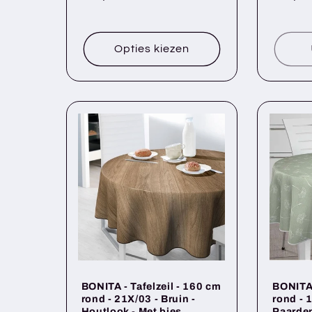
prijs
prijs
Opties kiezen
BONITA - Tafelzeil - 160 cm
BONITA 
rond - 21X/03 - Bruin -
rond - 
Houtlook - Met bies
Paarden