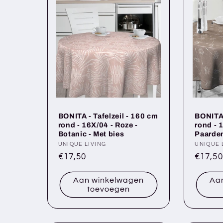
BONITA - Tafelzeil - 160 cm
BONITA 
rond - 16X/04 - Roze -
rond - 1
Botanic - Met bies
Paarden
Verkoper:
UNIQUE LIVING
Verkop
UNIQUE 
Normale
€17,50
Norma
€17,50
prijs
prijs
Aan winkelwagen
Aa
toevoegen