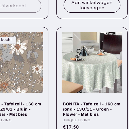
Aan winkelwagen
Uitverkocht
toevoegen
rkocht
- Tafelzeil - 160 cm
BONITA - Tafelzeil - 160 cm
4Z9/01 - Bruin -
rond - 13U/11 - Groen -
is - Met bies
Flower - Met bies
er:
LIVING
Verkoper:
UNIQUE LIVING
le
Normale
€17,50