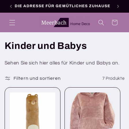
Direkt
DIE ADRESSE FÜR GEMÜTLICHES ZUHAUSE
zum
Inhalt
Warenkorb
K
Kinder und Babys
a
Sehen Sie sich hier alles für Kinder und Babys an.
t
Filtern und sortieren
7 Produkte
e
g
o
r