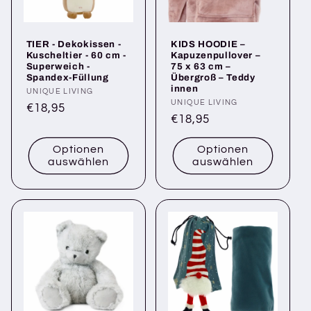
i
e
TIER - Dekokissen -
KIDS HOODIE –
:
Kuscheltier - 60 cm -
Kapuzenpullover –
Superweich -
75 x 63 cm –
Spandex-Füllung
Übergroß – Teddy
innen
Anbieter:
UNIQUE LIVING
Anbieter:
UNIQUE LIVING
Normaler
€18,95
Normaler
€18,95
Preis
Preis
Optionen
Optionen
auswählen
auswählen