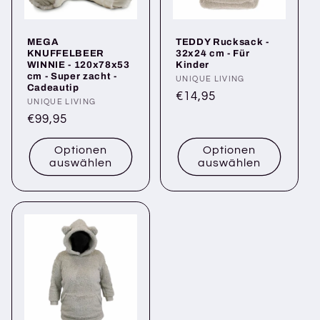
MEGA
TEDDY Rucksack -
KNUFFELBEER
32x24 cm - Für
WINNIE - 120x78x53
Kinder
cm - Super zacht -
Anbieter:
UNIQUE LIVING
Cadeautip
Normaler
€14,95
Anbieter:
UNIQUE LIVING
Preis
Normaler
€99,95
Preis
Optionen
Optionen
auswählen
auswählen