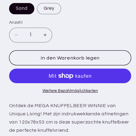
Sand
Grey
Anzahl
Verringere
Erhöhe
die
die
Menge
Menge
für
für
In den Warenkorb legen
MEGA
MEGA
KNUFFELBEER
KNUFFELBEER
WINNIE
WINNIE
-
-
120x78x53
120x78x53
Weitere Bezahlmöglichkeiten
cm
cm
-
-
Ontdek de MEGA KNUFFELBEER WINNIE van
Super
Super
Unique Living! Met zijn indrukwekkende afmetingen
zacht
zacht
van 120x78x53 cm is deze superzachte knuffelbeer
-
-
de perfecte knuffelvriend.
Cadeautip
Cadeautip