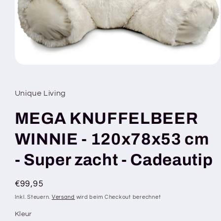
Medien
1
in
Modal
Unique Living
öffnen
MEGA KNUFFELBEER
WINNIE - 120x78x53 cm
- Super zacht - Cadeautip
Normaler
€99,95
Preis
Inkl. Steuern.
Versand
wird beim Checkout berechnet
Kleur