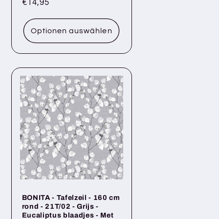
Normaler
€14,95
Preis
Optionen auswählen
BONITA - Tafelzeil - 160 cm
rond - 21T/02 - Grijs -
Eucaliptus blaadjes - Met