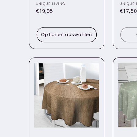
Anbieter:
UNIQUE LIVING
Anbiete
UNIQUE 
Normaler
€19,95
Norma
€17,50
Preis
Preis
Optionen auswählen