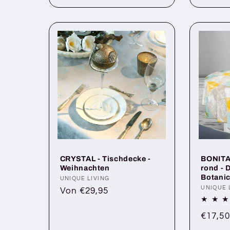
CRYSTAL - Tischdecke -
BONITA 
Weihnachten
rond - 
Botanic
Anbieter:
UNIQUE LIVING
Anbiete
UNIQUE 
Normaler
Von €29,95
Preis
Norma
€17,50
Preis