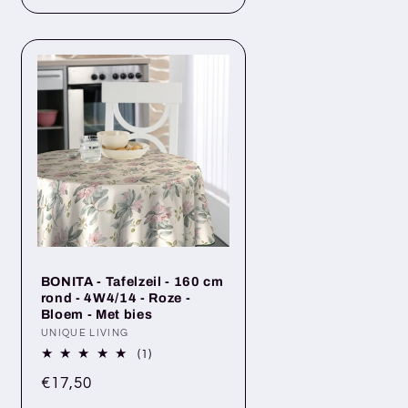
BONITA - Tafelzeil - 160 cm
rond - 4W4/14 - Roze -
Bloem - Met bies
Anbieter:
UNIQUE LIVING
1
(1)
Bewertungen
Normaler
€17,50
insgesamt
Preis