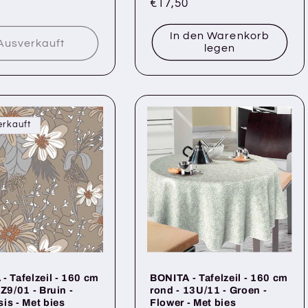
ler
Normaler
€17,50
Preis
In den Warenkorb
Ausverkauft
legen
erkauft
- Tafelzeil - 160 cm
BONITA - Tafelzeil - 160 cm
4Z9/01 - Bruin -
rond - 13U/11 - Groen -
is - Met bies
Flower - Met bies