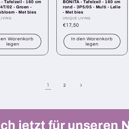
- Tafelzeil - 160 cm
BONITA - Tafelzeil - 160 cm
14T/02 - Groen -
rond - 3P5/05 - Multi - Lelie
bloem - Met bies
- Met bies
r:
LIVING
Anbieter:
UNIQUE LIVING
ler
Normaler
€17,50
Preis
den Warenkorb
In den Warenkorb
legen
legen
1
2
ch jetzt für unseren 