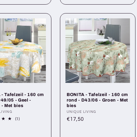
- Tafelzeil - 160 cm
BONITA - Tafelzeil - 160 cm
D49/05 - Geel -
rond - D43/06 - Groen - Met
 - Met bies
bies
r:
LIVING
Anbieter:
UNIQUE LIVING
Normaler
€17,50
1
(1)
Bewertungen
Preis
ler
insgesamt