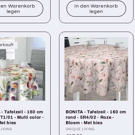
den Warenkorb
In den Warenkorb
legen
legen
erkauft
- Tafelzeil - 160 cm
BONITA - Tafelzeil - 160 cm
T1/01 - Multi color -
rond - 5R4/02 - Roze -
Met bies
Bloem - Met bies
r:
LIVING
Anbieter:
UNIQUE LIVING