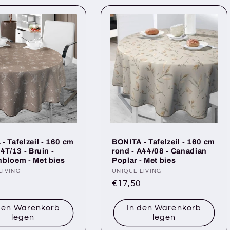
- Tafelzeil - 160 cm
BONITA - Tafelzeil - 160 cm
4T/13 - Bruin -
rond - A44/08 - Canadian
bloem - Met bies
Poplar - Met bies
r:
LIVING
Anbieter:
UNIQUE LIVING
ler
Normaler
€17,50
Preis
den Warenkorb
In den Warenkorb
legen
legen