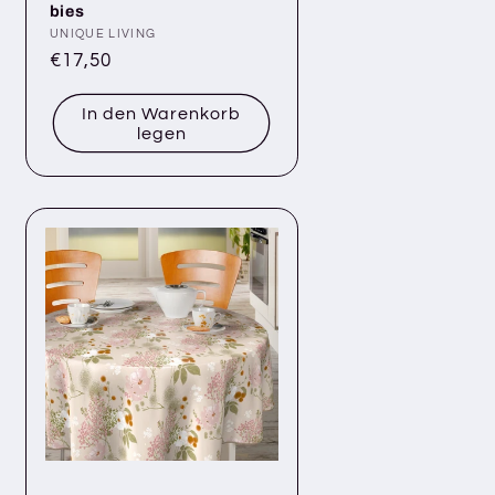
bies
Anbieter:
UNIQUE LIVING
Normaler
€17,50
Preis
In den Warenkorb
legen