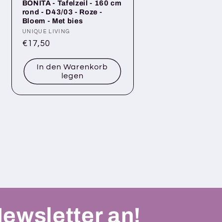
BONITA - Tafelzeil - 160 cm
rond - D43/03 - Roze -
Bloem - Met bies
Anbieter:
UNIQUE LIVING
Normaler
€17,50
Preis
In den Warenkorb
legen
Newsletter an!