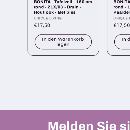
BONITA - Tafelzeil - 160 cm
BONITA 
rond - 21X/03 - Bruin -
rond - 
Houtlook - Met bies
Paarden
Anbieter:
UNIQUE LIVING
Anbiete
UNIQUE 
Normaler
€17,50
Norma
€17,50
Preis
Preis
In den Warenkorb
In 
legen
Melden Sie si