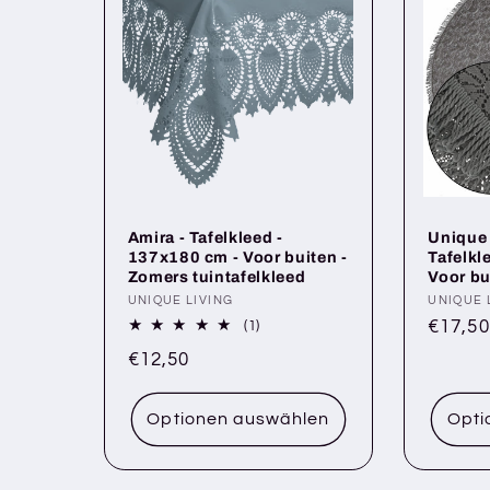
e
g
o
r
Amira - Tafelkleed -
Unique 
i
137x180 cm - Voor buiten -
Tafelkl
Zomers tuintafelkleed
Voor bu
e
Anbieter:
UNIQUE LIVING
Anbiete
UNIQUE 
Norma
€17,50
1
(1)
Bewertungen
Preis
Normaler
€12,50
:
insgesamt
Preis
Optionen auswählen
Opti