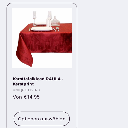
Kersttafelkleed RAULA -
Kerstprint
Anbieter:
UNIQUE LIVING
Normaler
Von €14,95
Preis
Optionen auswählen