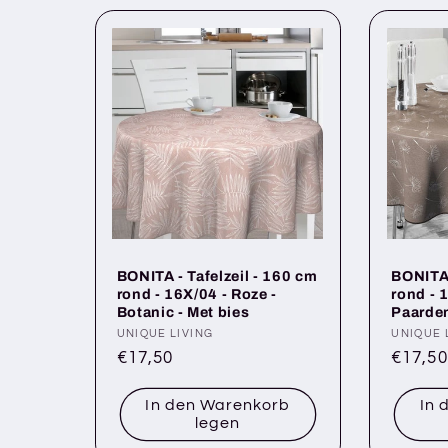
BONITA - Tafelzeil - 160 cm
BONITA 
rond - 16X/04 - Roze -
rond - 1
Botanic - Met bies
Paarden
Anbieter:
UNIQUE LIVING
Anbiete
UNIQUE 
Normaler
€17,50
Norma
€17,50
Preis
Preis
In den Warenkorb
In 
legen