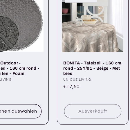
Outdoor -
BONITA - Tafelzeil - 160 cm
eed - 160 cm rond -
rond - 25Y/01 - Beige - Met
iten - Foam
bies
r:
LIVING
Anbieter:
UNIQUE LIVING
ler
Normaler
€17,50
Preis
onen auswählen
Ausverkauft