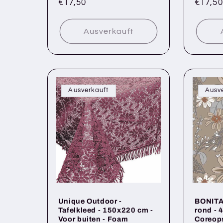
Normaler
€17,50
Norma
€17,50
Preis
Preis
Ausverkauft
Ausverkauft
Ausv
Unique Outdoor -
BONITA 
Tafelkleed - 150x220 cm -
rond - 
Voor buiten - Foam
Coreops