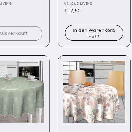
r:
LIVING
Anbieter:
UNIQUE LIVING
ler
Normaler
€17,50
Preis
In den Warenkorb
Ausverkauft
legen