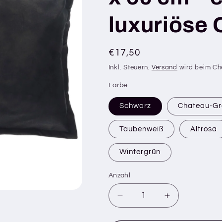
luxuriöse 
Normaler
€17,50
Preis
Inkl. Steuern.
Versand
wird beim Ch
Farbe
Schwarz
Chateau-G
Taubenweiß
Altrosa
Wintergrün
Anzahl
Verringere
Erhöhe
die
die
Menge
Menge