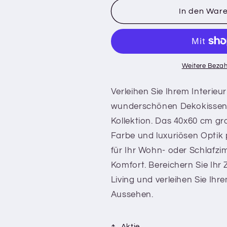
für
für
In den War
BASICS
BASICS
–
–
Dekokissen
Dekokissen
–
–
40
40
Weitere Bezah
x
x
60
60
Verleihen Sie Ihrem Interieu
cm
cm
wunderschönen Dekokissen v
–
–
Kollektion. Das 40x60 cm gro
einfarbig
einfarbig
–
–
Farbe und luxuriösen Optik 
luxuriöse
luxuriöse
für Ihr Wohn- oder Schlafz
Optik
Optik
Komfort. Bereichern Sie Ih
Living und verleihen Sie Ihr
Aussehen.
Aktie