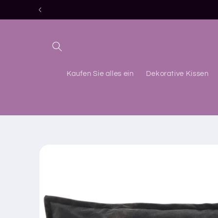
Direkt
zum
Inhalt
Kaufen Sie alles ein
Dekorative Kissen
Zu
Produktinformationen
springen