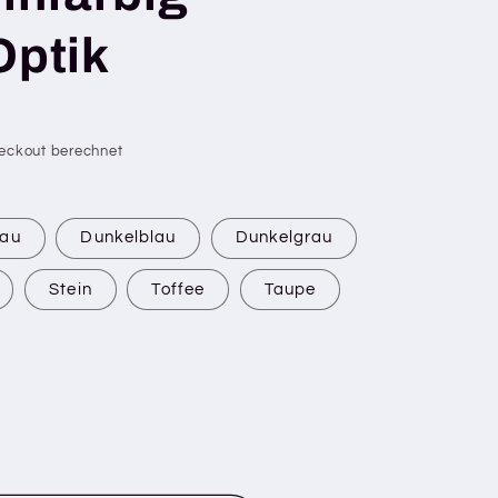
Optik
eckout berechnet
rau
Dunkelblau
Dunkelgrau
Stein
Toffee
Taupe