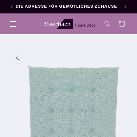
Direkt
DIE ADRESSE FÜR GEMÜTLICHES ZUHAUSE
zum
Inhalt
Warenkorb
oduktinformationen
ringen