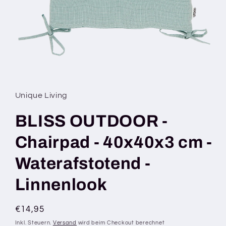
Medien
1
in
Modal
Unique Living
öffnen
BLISS OUTDOOR -
Chairpad - 40x40x3 cm -
Waterafstotend -
Linnenlook
Normaler
€14,95
Preis
Inkl. Steuern.
Versand
wird beim Checkout berechnet