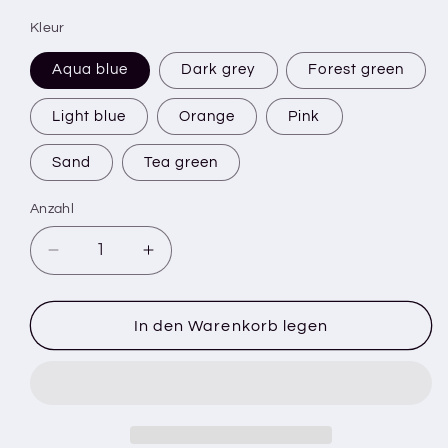
Kleur
Aqua blue
Dark grey
Forest green
Light blue
Orange
Pink
Sand
Tea green
Anzahl
Verringere
Erhöhe
die
die
Menge
Menge
für
für
In den Warenkorb legen
BLISS
BLISS
OUTDOOR
OUTDOOR
-
-
Chairpad
Chairpad
-
-