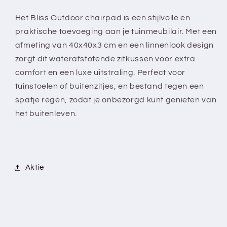
40x40x3
40x40x3
cm
cm
Het Bliss Outdoor chairpad is een stijlvolle en
-
-
praktische toevoeging aan je tuinmeubilair. Met een
Waterafstotend
Waterafstotend
afmeting van 40x40x3 cm en een linnenlook design
-
-
zorgt dit waterafstotende zitkussen voor extra
Linnenlook
Linnenlook
comfort en een luxe uitstraling. Perfect voor
tuinstoelen of buitenzitjes, en bestand tegen een
spatje regen, zodat je onbezorgd kunt genieten van
het buitenleven.
Aktie