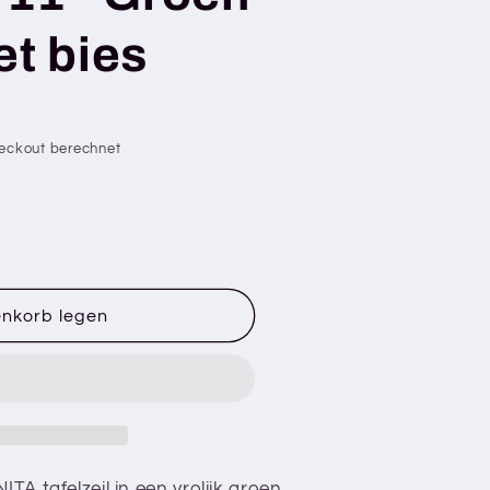
et bies
eckout berechnet
enkorb legen
ITA tafelzeil in een vrolijk groen