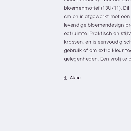
-
-
bloemenmotief (13U/11). Dit 
13U/11
13U/11
cm en is afgewerkt met een 
-
-
Groen
Groen
levendige bloemendesign bre
-
-
eetruimte. Praktisch en stijl
Flower
Flower
krassen, en is eenvoudig sc
-
-
Met
Met
gebruik of om extra kleur toe
bies
bies
gelegenheden. Een vrolijke b
Aktie