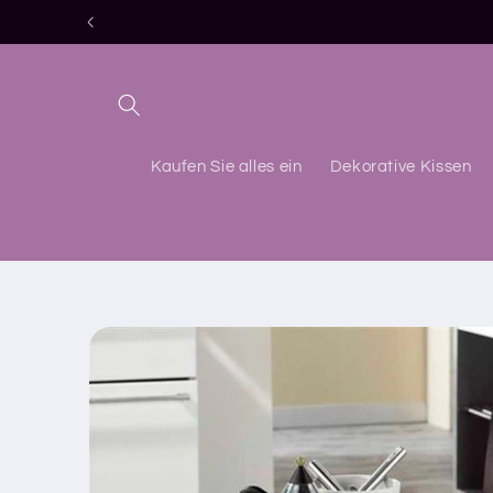
Direkt
zum
Inhalt
Kaufen Sie alles ein
Dekorative Kissen
Zu
Produktinformationen
springen