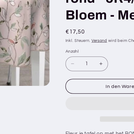
Bloem - Me
Normaler
€17,50
Preis
Inkl. Steuern.
Versand
wird beim Ch
Anzahl
Verringere
Erhöhe
die
die
Menge
Menge
für
für
In den War
BONITA
BONITA
-
-
Tafelzeil
Tafelzeil
-
-
160
160
cm
cm
rond
rond
Fleur je tafel op met het BO