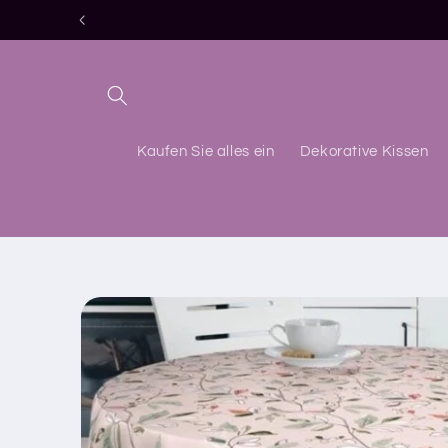
Direkt
zum
Inhalt
Kaufen Sie alles ein
Dekorative Kissen
Zu
Produktinformationen
springen