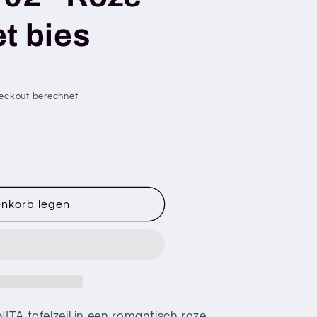
t bies
eckout berechnet
enkorb legen
NITA tafelzeil in een romantisch roze