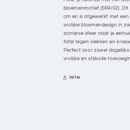
-
-
bloemenmotief (5R4/02). Dit 
5R4/02
5R4/02
cm en is afgewerkt met een 
-
-
Roze
Roze
vrolijke bloemendesign in za
-
-
zomerse sfeer naar je eetrui
Bloem
Bloem
tafel tegen vlekken en kras
-
-
Met
Met
Perfect voor zowel dagelijks
bies
bies
vrolijke en stijlvolle toevoeg
Aktie