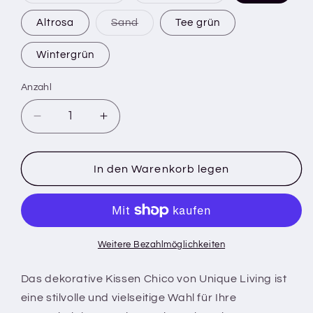
oder
oder
nicht
nicht
Variante
Altrosa
Sand
Tee grün
verfügbar
verfügbar
ausverkauft
oder
nicht
Wintergrün
verfügbar
Anzahl
Verringere
Erhöhe
die
die
Menge
Menge
für
für
In den Warenkorb legen
Chico
Chico
Dekokissen
Dekokissen
-
-
20x45
20x45
cm
cm
Weitere Bezahlmöglichkeiten
-
-
Bouclé
Bouclé
Das dekorative Kissen Chico von Unique Living ist
eine stilvolle und vielseitige Wahl für Ihre