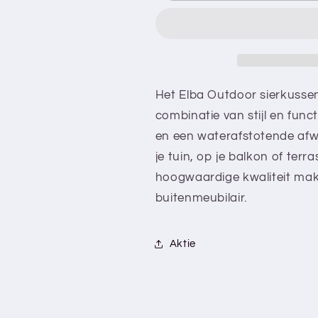
OUTDOOR
OUTDOOR
-
-
Sierkussen
Sierkussen
-
-
30x50
30x50
cm
cm
Het Elba Outdoor sierkussen
-
-
combinatie van stijl en func
Waterafstotend
Waterafstote
en een waterafstotende afwe
je tuin, op je balkon of ter
hoogwaardige kwaliteit make
buitenmeubilair.
Aktie