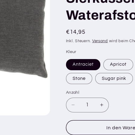
Waterafst
Normaler
€14,95
Preis
Inkl. Steuern.
Versand
wird beim Ch
Kleur
Antraciet
Apricot
Stone
Sugar pink
Anzahl
Verringere
Erhöhe
die
die
Menge
Menge
für
für
In den War
ELBA
ELBA