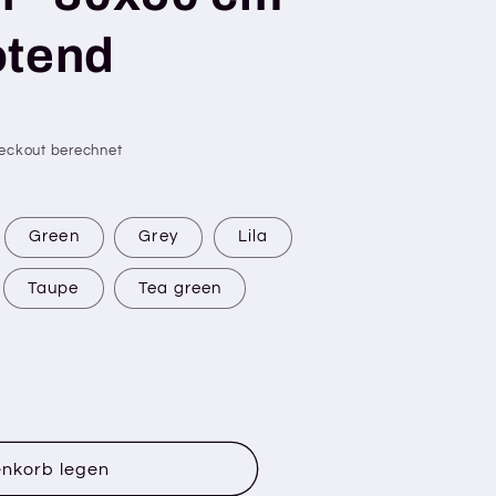
otend
eckout berechnet
Green
Grey
Lila
Taupe
Tea green
enkorb legen