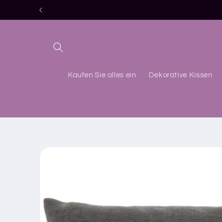
Direkt
zum
Inhalt
Kaufen Sie alles ein
Dekorative Kissen
Zu
Produktinformationen
springen