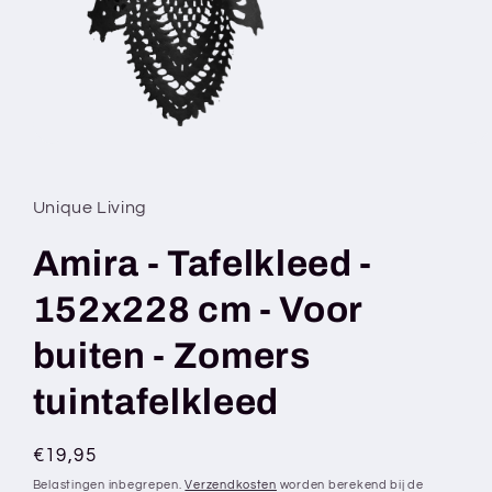
Media
1
openen
in
Unique Living
modaal
Amira - Tafelkleed -
152x228 cm - Voor
buiten - Zomers
tuintafelkleed
Normale
€19,95
prijs
Belastingen inbegrepen.
Verzendkosten
worden berekend bij de