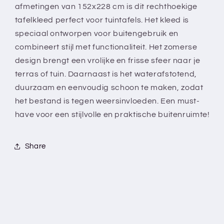
afmetingen van 152x228 cm is dit rechthoekige
Zomers
Zomers
tafelkleed perfect voor tuintafels. Het kleed is
tuintafelkleed
tuintafelkleed
speciaal ontworpen voor buitengebruik en
combineert stijl met functionaliteit. Het zomerse
design brengt een vrolijke en frisse sfeer naar je
terras of tuin. Daarnaast is het waterafstotend,
duurzaam en eenvoudig schoon te maken, zodat
het bestand is tegen weersinvloeden. Een must-
have voor een stijlvolle en praktische buitenruimte!
Share