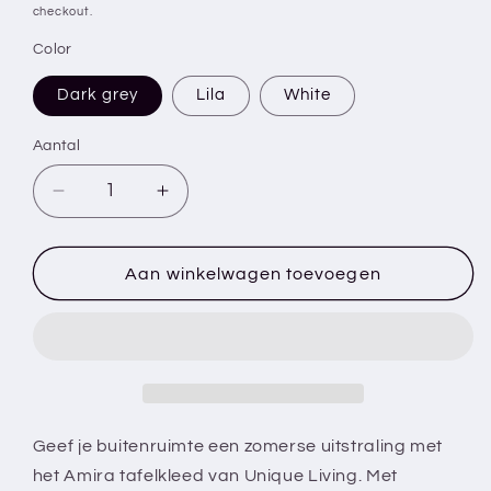
checkout.
Color
Dark grey
Lila
White
Aantal
Aantal
Aantal
verlagen
verhogen
voor
voor
Amira
Amira
Aan winkelwagen toevoegen
-
-
Tafelkleed
Tafelkleed
-
-
152x228
152x228
cm
cm
-
-
Voor
Voor
Geef je buitenruimte een zomerse uitstraling met
buiten
buiten
het Amira tafelkleed van Unique Living. Met
-
-