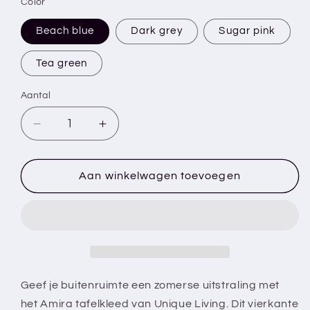
Color
Beach blue
Dark grey
Sugar pink
Tea green
Aantal
Aantal
Aantal
verlagen
verhogen
voor
voor
Amira
Amira
Aan winkelwagen toevoegen
-
-
Tafelkleed
Tafelkleed
-
-
90x90
90x90
cm
cm
-
-
Voor
Voor
Geef je buitenruimte een zomerse uitstraling met
buiten
buiten
het Amira tafelkleed van Unique Living. Dit vierkante