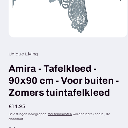
Media
1
openen
in
Unique Living
modaal
Amira - Tafelkleed -
90x90 cm - Voor buiten -
Zomers tuintafelkleed
Normale
€14,95
prijs
Belastingen inbegrepen.
Verzendkosten
worden berekend bij de
checkout.