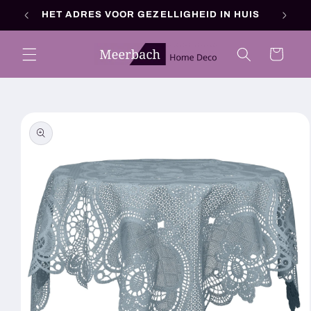
Meteen
HET ADRES VOOR GEZELLIGHEID IN HUIS
naar de
content
Winkelwagen
a direct naar
roductinformatie