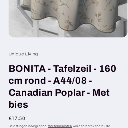
Media
1
openen
in
Unique Living
modaal
BONITA - Tafelzeil - 160
cm rond - A44/08 -
Canadian Poplar - Met
bies
Normale
€17,50
prijs
Belastingen inbegrepen.
Verzendkosten
worden berekend bij de