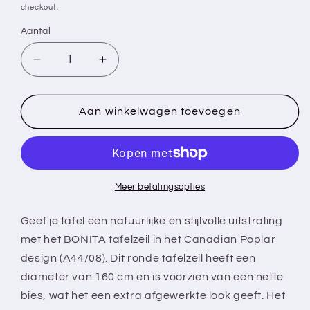
checkout.
Aantal
Aantal
Aantal
verlagen
verhogen
voor
voor
BONITA
BONITA
Aan winkelwagen toevoegen
-
-
Tafelzeil
Tafelzeil
-
-
160
160
cm
cm
Meer betalingsopties
rond
rond
-
-
Geef je tafel een natuurlijke en stijlvolle uitstraling
A44/08
A44/08
met het BONITA tafelzeil in het Canadian Poplar
-
-
design (A44/08). Dit ronde tafelzeil heeft een
Canadian
Canadian
diameter van 160 cm en is voorzien van een nette
Poplar
Poplar
-
-
bies, wat het een extra afgewerkte look geeft. Het
Met
Met