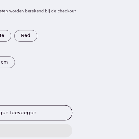
sten
worden berekend bij de checkout.
te
Red
 cm
ed
gen toevoegen