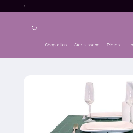
Meteen
naar de
content
Shop alles
Sierkussens
Plaids
Ho
Ga direct naar
productinformatie