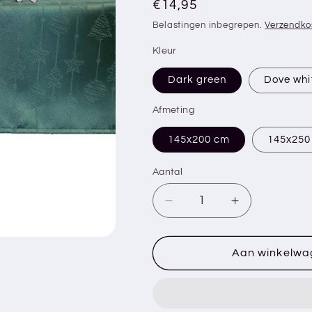
Normale
€14,95
prijs
Belastingen inbegrepen.
Verzendko
Kleur
Dark green
Dove whi
Afmeting
145x200 cm
145x250
Aantal
Aantal
Aantal
verlagen
verhogen
voor
voor
Kersttafelkleed
Kersttafelkle
Aan winkelwa
RAULA
RAULA
-
-
Kerstprint
Kerstprint