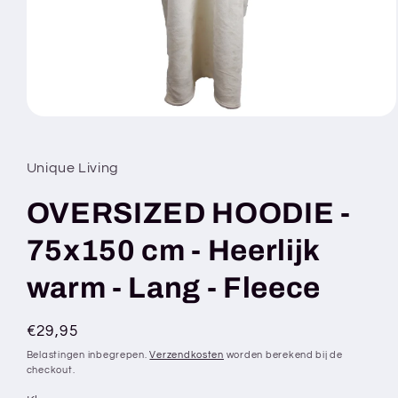
Media
1
openen
in
Unique Living
modaal
OVERSIZED HOODIE -
75x150 cm - Heerlijk
warm - Lang - Fleece
Normale
€29,95
prijs
Belastingen inbegrepen.
Verzendkosten
worden berekend bij de
checkout.