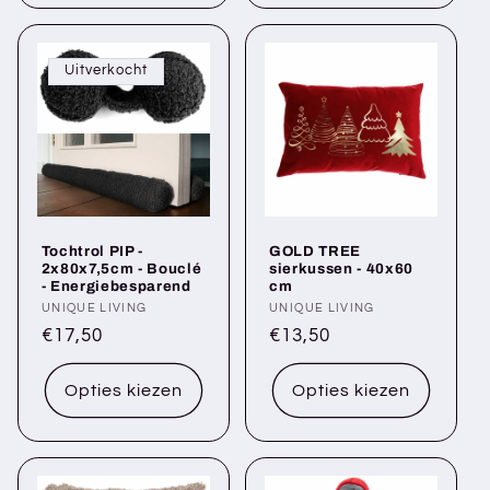
Uitverkocht
Tochtrol PIP -
GOLD TREE
2x80x7,5cm - Bouclé
sierkussen - 40x60
- Energiebesparend
cm
Verkoper:
UNIQUE LIVING
Verkoper:
UNIQUE LIVING
Normale
€17,50
Normale
€13,50
prijs
prijs
Opties kiezen
Opties kiezen