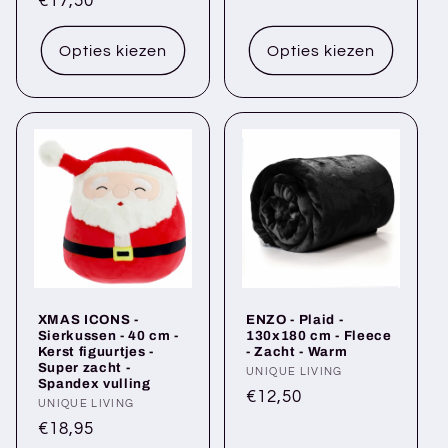
Normale
€17,50
prijs
prijs
Opties kiezen
Opties kiezen
XMAS ICONS -
ENZO - Plaid -
Sierkussen - 40 cm -
130x180 cm - Fleece
Kerst figuurtjes -
- Zacht - Warm
Super zacht -
Verkoper:
UNIQUE LIVING
Spandex vulling
Normale
€12,50
Verkoper:
UNIQUE LIVING
prijs
Normale
€18,95