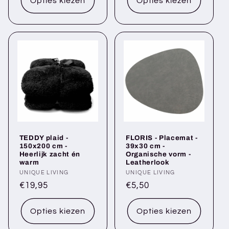
Opties kiezen
Opties kiezen
TEDDY plaid -
FLORIS - Placemat -
150x200 cm -
39x30 cm -
Heerlijk zacht én
Organische vorm -
warm
Leatherlook
Verkoper:
UNIQUE LIVING
Verkoper:
UNIQUE LIVING
Normale
€19,95
Normale
€5,50
prijs
prijs
Opties kiezen
Opties kiezen