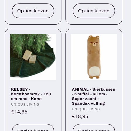
prijs
Opties kiezen
Opties kiezen
KELSEY -
ANIMAL - Sierkussen
Kerstboomrok - 120
- Knuffel - 60 cm -
cm rond - Kerst
Super zacht -
Spandex vulling
Verkoper:
UNIQUE LIVING
Verkoper:
UNIQUE LIVING
Normale
€14,95
Normale
€18,95
prijs
prijs