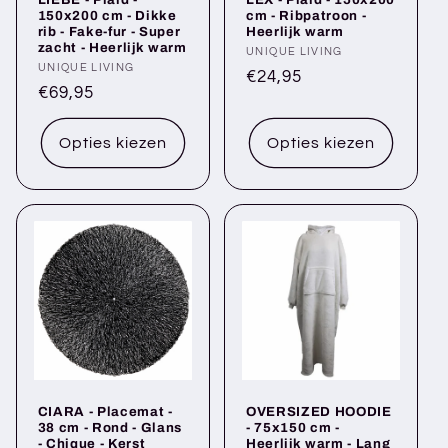
150x200 cm - Dikke
cm - Ribpatroon -
rib - Fake-fur - Super
Heerlijk warm
zacht - Heerlijk warm
Verkoper:
UNIQUE LIVING
Verkoper:
UNIQUE LIVING
Normale
€24,95
Normale
€69,95
prijs
prijs
Opties kiezen
Opties kiezen
CIARA - Placemat -
OVERSIZED HOODIE
38 cm - Rond - Glans
- 75x150 cm -
- Chique - Kerst
Heerlijk warm - Lang