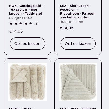
i
NOX - Omslagplaid -
LEX - Sierkussen -
e
75x150 cm - Met
50x50 cm -
knopen - Teddy stof
Ribpatroon - Patroon
aan beide kanten
Verkoper:
UNIQUE LIVING
:
Verkoper:
UNIQUE LIVING
1
(1)
totaal
Normale
€14,95
Normale
€14,95
aantal
prijs
recensies
prijs
Opties kiezen
Opties kiezen
LIEBE - Plaid -
LEX - Plaid - 150x200