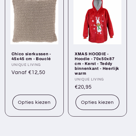
Chico sierkussen -
XMAS HOODIE -
45x45 cm - Bouclé
Hoodie - 70x50x87
cm - Kerst - Teddy
Verkoper:
UNIQUE LIVING
binnenkant - Heerlijk
Normale
Vanaf €12,50
warm
prijs
Verkoper:
UNIQUE LIVING
Normale
€20,95
prijs
Opties kiezen
Opties kiezen