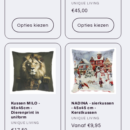
prijs
Verkoper:
UNIQUE LIVING
Normale
€45,00
prijs
Opties kiezen
Opties kiezen
Kussen MILO -
NADINA - sierkussen
45x45cm -
- 45x45 cm -
Dierenprint in
Kerstkussen
uniform
Verkoper:
UNIQUE LIVING
Verkoper:
UNIQUE LIVING
Normale
Vanaf €9,95