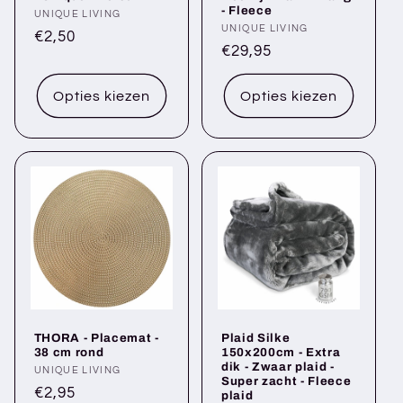
- Fleece
Verkoper:
UNIQUE LIVING
Verkoper:
UNIQUE LIVING
Normale
€2,50
Normale
€29,95
prijs
prijs
Opties kiezen
Opties kiezen
THORA - Placemat -
Plaid Silke
38 cm rond
150x200cm - Extra
dik - Zwaar plaid -
Verkoper:
UNIQUE LIVING
Super zacht - Fleece
Normale
€2,95
plaid