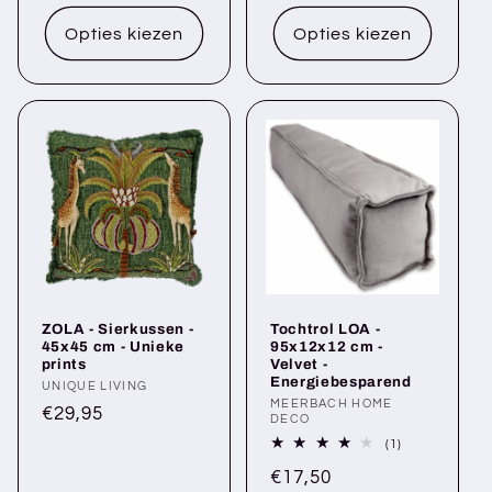
prijs
Opties kiezen
Opties kiezen
ZOLA - Sierkussen -
Tochtrol LOA -
45x45 cm - Unieke
95x12x12 cm -
prints
Velvet -
Energiebesparend
Verkoper:
UNIQUE LIVING
Verkoper:
MEERBACH HOME
Normale
€29,95
DECO
prijs
1
(1)
totaal
Normale
€17,50
aantal
recensies