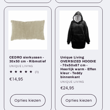
CEDRO sierkussen -
Unique Living
30x50 cm - Ribmotief
OVERSIZED HOODIE
- 70x50x87 cm -
Verkoper:
UNIQUE LIVING
Heerlijk warm - Effen
1
(1)
kleur - Teddy
totaal
binnenkant
Normale
€14,95
aantal
Verkoper:
UNIQUE LIVING
recensies
prijs
Normale
€24,95
prijs
Opties kiezen
Opties kiezen